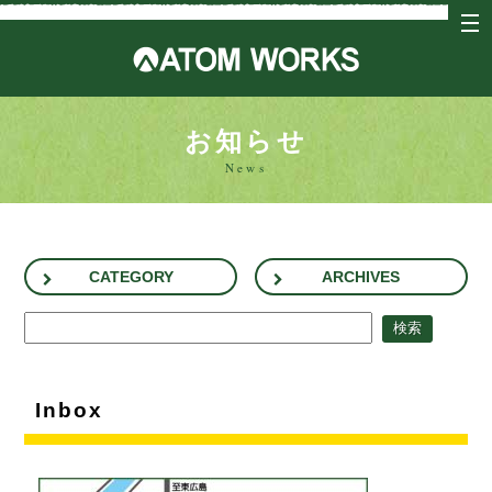
tog
nav
アトム
お知らせ
News
CATEGORY
ARCHIVES
Inbox