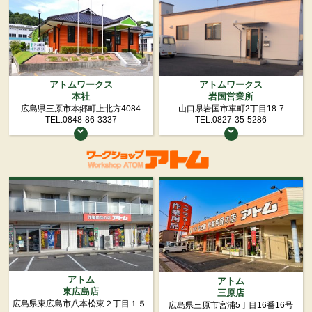
アトムワークス
アトムワークス
本社
岩国営業所
広島県三原市本郷町上北方4084
山口県岩国市車町2丁目18-7
TEL:0848-86-3337
TEL:0827-35-5286
ワークシ
アトム
アトム
東広島店
三原店
広島県東広島市八本松東２丁目１５-
広島県三原市宮浦5丁目16番16号