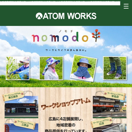
tog
nav
アトム