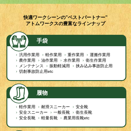
快適ワークシーンの”ベストパートナー”
アトムワークスの豊富なラインナップ
手袋
汎用作業用
軽作業用
重作業用
運搬作業用
農作業用
油作業用
水作業用
衛生作業用
メンテナンス
振動軽減用
挟み込み事故防止用
切創事故防止用etc
履物
軽作業用
耐滑スニーカー
安全靴
安全スニーカー
一般長靴
衛生長靴
安全長靴
軽量長靴
農業用長靴etc