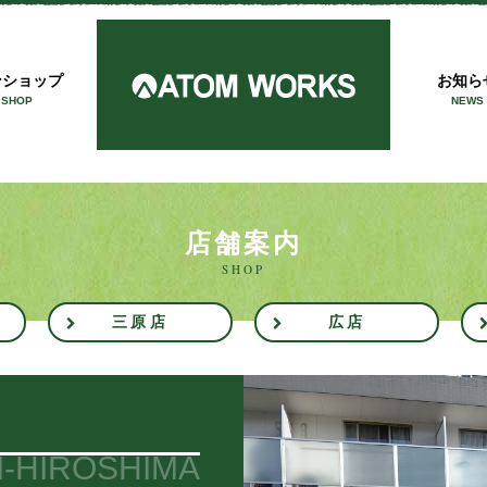
アトム
ンショップ
お知ら
 SHOP
NEWS
店舗案内
SHOP
三原店
広店
I-HIROSHIMA