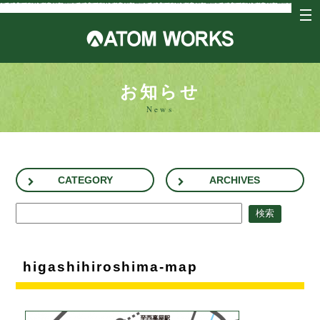
tog
nav
アトム
お知らせ
News
CATEGORY
ARCHIVES
higashihiroshima-map